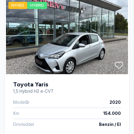
NYHED
HYBRID
Automatisk nødbremse
Bakkamera
Dæktryksystem
El-ruder x4
Toyota Yaris
El-spejle med varme
1,5 Hybrid H2 e-CVT
Modelår
2020
Fjernbetjent centrallås
Km
154.000
Højdejusterbart førersæde
Drivmiddel
Benzin / El