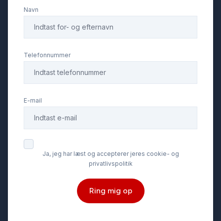
Navn
Varme i rattet
Telefonnummer
E-mail
Ja, jeg har læst og accepterer jeres cookie- og
privatlivspolitik
Ring mig op