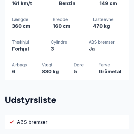
161 km/t
Benzin
149 cm
Længde
Bredde
Lasteevne
360 cm
160 cm
470 kg
Trækhjul
Cylindre
ABS bremser
Forhjul
3
Ja
Airbags
Vægt
Døre
Farve
6
830 kg
5
Gråmetal
Udstyrsliste
ABS bremser