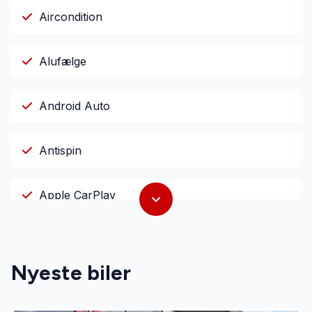
Aircondition
Alufælge
Android Auto
Antispin
Apple CarPlay
Auto. start/stop
Nyeste biler
Automatisk lys