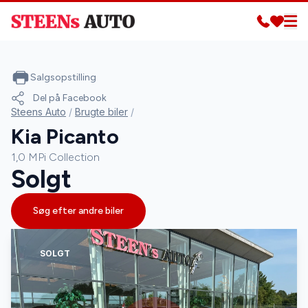
Salgsopstilling
Del på Facebook
Steens Auto
/
Brugte biler
/
Kia Picanto
1,0 MPi Collection
Solgt
Søg efter andre biler
SOLGT